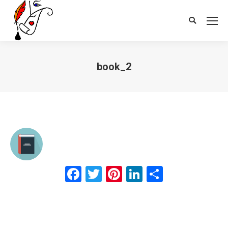
Search:
book_2
Vous êtes ici :
Facebook
Twitter
Pinterest
LinkedIn
Partager