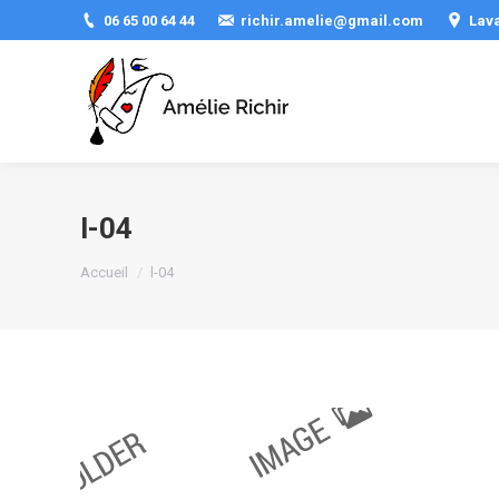
06 65 00 64 44
richir.amelie@gmail.com
Lav
l-04
Vous êtes ici :
Accueil
l-04