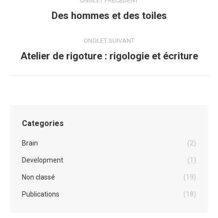
ONGLET PRÉCÉDENT
de
Des hommes et des toiles
Onglet
précédent
commentaire
ONGLET SUIVANT
Atelier de rigoture : rigologie et écriture
Projets
similaires
Categories
Brain
(2)
Development
(1)
Non classé
(19)
Publications
(18)