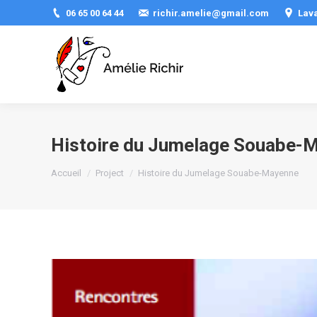
06 65 00 64 44
richir.amelie@gmail.com
Lav
Histoire du Jumelage Souabe-
Vous êtes ici :
Accueil
Project
Histoire du Jumelage Souabe-Mayenne