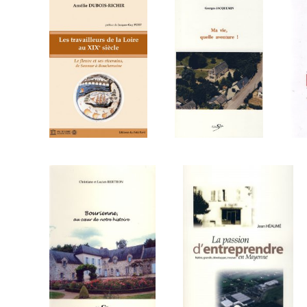
Les
Ma vie,
travailleurs
quelle
de la Loire
aventure
au XIXe
!
siècle
Biographies
Ouvrages
historiques
Bourienne,
au coeur
La passion
de notre
d’entreprendre
histoire
Biographies