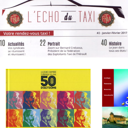
Article paru dans L’Écho du Taxi
Rédaction & Presse
La Jeune Chambre
Hi
Economique de Laval, 50
Jumel
ans d’actions
Histoires d'entreprise
Histo