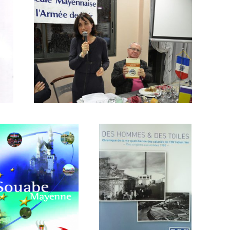
Conférence la Loire au XIXe
siècle, le récit de vie
Animations
stoire du
Des hommes
age Souabe-
et des toiles
Mayenne
Histoires d'entreprise
ires d'entreprise