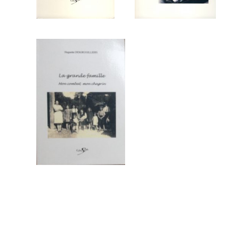
Biographies
La grande
famille T1 T2
T3
Biographies